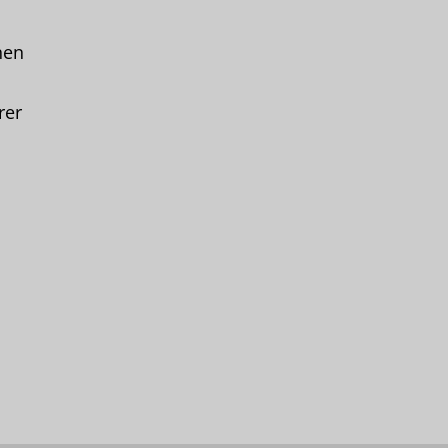
hen
rer