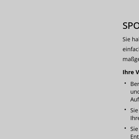
SP
Sie ha
einfac
maßge
Ihre V
Ber
und
Auf
Sie
Ihr
Sie
Ent