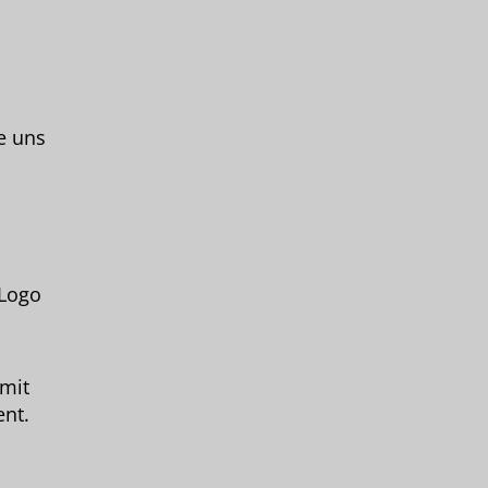
e uns
 Logo
 mit
ent.