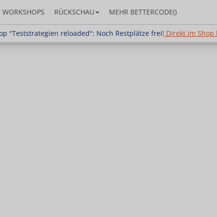
WORKSHOPS
RÜCKSCHAU
MEHR BETTERCODE()
strategien reloaded": Noch Restplätze frei!
Direkt i
p "Teststrategien reloaded": Noch Restplätze frei!
Direkt im Shop