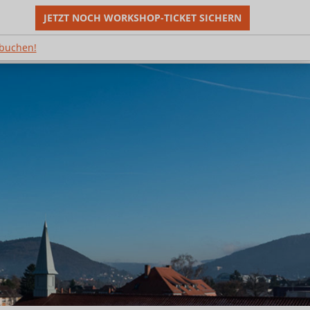
JETZT NOCH WORKSHOP-TICKET SICHERN
m Shop buchen!
 buchen!