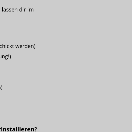
 lassen dir im
chickt werden)
ung!)
)
rinstallieren
?