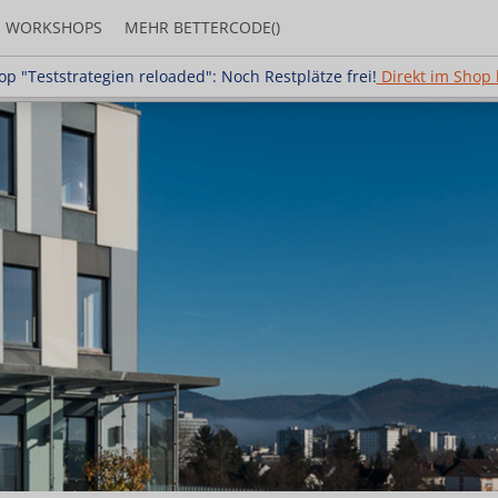
WORKSHOPS
MEHR BETTERCODE()
strategien reloaded": Noch Restplätze frei!
Direkt i
p "Teststrategien reloaded": Noch Restplätze frei!
Direkt im Shop