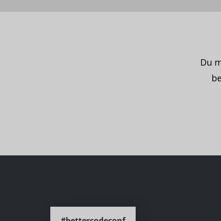
Du m
be
SOCIAL
#bettercodeconf