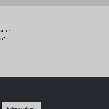
serer
en?
heise academy