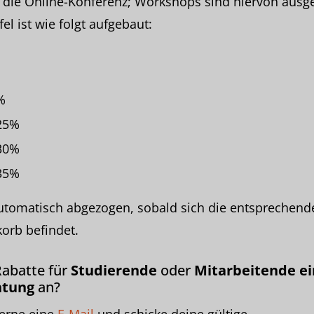
ür die Online-Konferenz; Workshops sind hiervon ausg
el ist wie folgt aufgebaut:
%
 25%
 30%
 35%
utomatisch abgezogen, sobald sich die entsprechend
orb befindet.
Rabatte für
Studierende
oder
Mitarbeitende ei
htung
an?