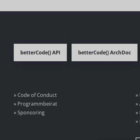
WEITERE KONFERENZEN
betterCode() API
betterCode() ArchDoc
MEHR
R
» Code of Conduct
»
» Programmbeirat
»
» Sponsoring
»
»
»