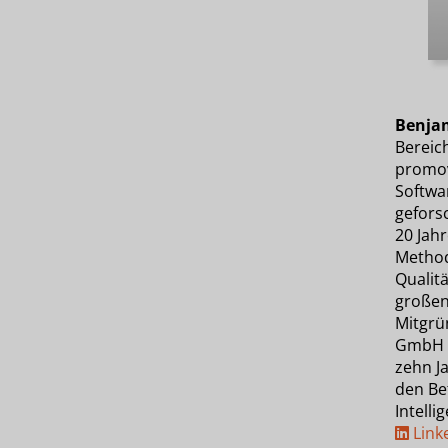
Benja
Bereic
promov
Softwa
geforsc
20 Jahr
Method
Qualit
großen
Mitgrü
GmbH v
zehn J
den Be
Intelli
Link