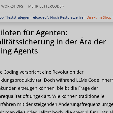
WORKSHOPS
MEHR BETTERCODE()
strategien reloaded": Noch Restplätze frei!
Direkt i
p "Teststrategien reloaded": Noch Restplätze frei!
Direkt im Shop
iloten für Agenten:
litätssicherung in der Ära der
ing Agents
c Coding verspricht eine Revolution der
cklungsproduktivität. Doch während LLMs Code inner
kunden erzeugen können, bleibt die Frage der
requalität oft ungeklärt. Wie können traditionelle
erfahren mit der steigenden Änderungsfrequenz umg
lt man die Codequalität hoch, die sowohl für LLMs al