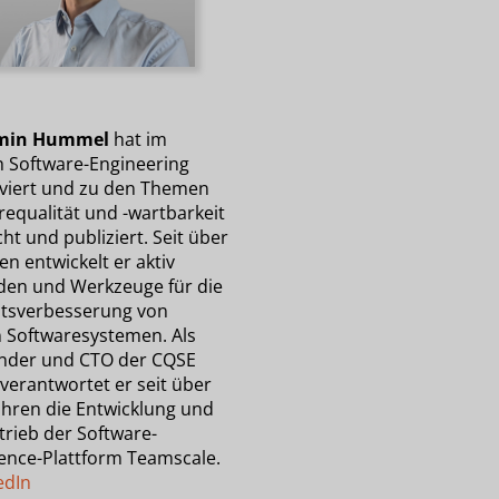
min Hummel
hat im
h Software-Engineering
iert und zu den Themen
requalität und -wartbarkeit
ht und publiziert. Seit über
en entwickelt er aktiv
en und Werkzeuge für die
ätsverbesserung von
 Softwaresystemen. Als
nder und CTO der CQSE
erantwortet er seit über
ahren die Entwicklung und
trieb der Software-
gence-Plattform Teamscale.
edIn