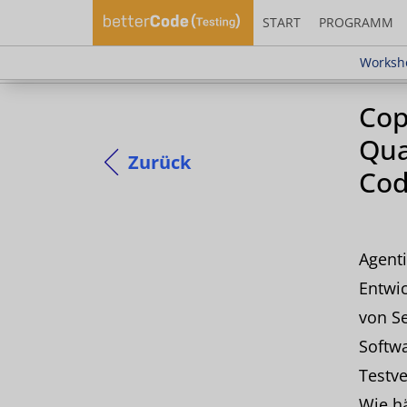
START
PROGRAMM
Workshop "Test
Worksho
Cop
Qua
Zurück
Cod
Agenti
Entwi
von Se
Softwa
Testv
Wie hä