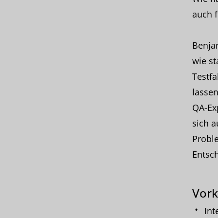
auch f
Benjam
wie st
Testfa
lassen
QA-Ex
sich a
Probl
Entsc
Vork
Int