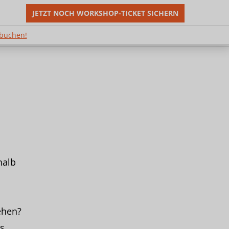
JETZT NOCH WORKSHOP-TICKET SICHERN
m Shop buchen!
 buchen!
halb
ehen?
s