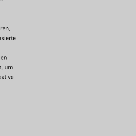
ren,
sierte
nen
m, um
eative